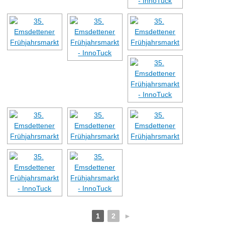
1
2
►