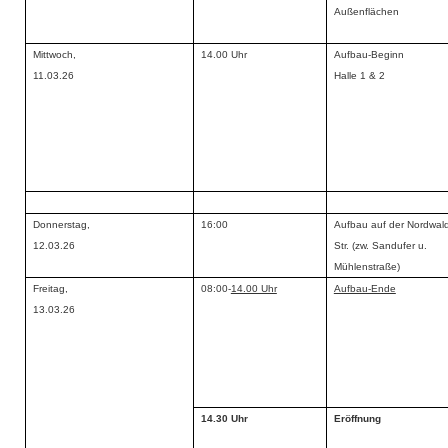
Außenflächen
Mittwoch,
14.00 Uhr
Aufbau-Beginn
11.03.26
Halle 1 & 2
Donnerstag,
16:00
Aufbau auf der Nordwal
12.03.26
Str. (zw. Sandufer u.
Mühlenstraße)
Freitag,
08:00-
14.00 Uhr
Aufbau-Ende
13.03.26
14.30 Uhr
Eröffnung