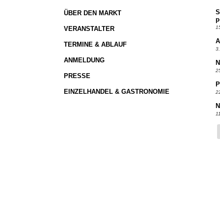
S
ÜBER DEN MARKT
p
1
VERANSTALTER
A
TERMINE & ABLAUF
3
ANMELDUNG
N
2
PRESSE
P
EINZELHANDEL & GASTRONOMIE
2
N
1