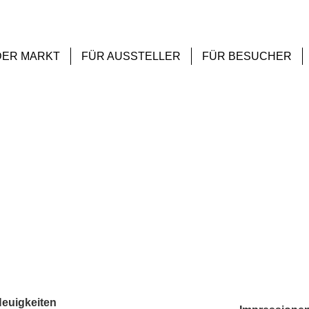
DER MARKT
FÜR AUSSTELLER
FÜR BESUCHER
[ALS DIASHOW ANZEIGEN]
euigkeiten