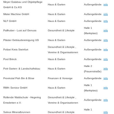
Meyer Galabau und Objektpflege
Haus & Garten
Außengelände
info
GmbH & Co.KG
Mister Machine GmbH
Haus & Garten
Außengelände
info
NLF GmbH
Haus & Garten
Außengelände
info
Halle 1
Pallhuber - Lust auf Genuss
Gesundheit & Lifestyle
info
(Marktplatz)
Pläster Gebäudereinigung UG
Haus & Garten
Außengelände
info
Gesundheit & Lifestyle ,
Polizei Kreis Steinfurt
Außengelände
info
Vereine & Organisationen
Pool Brinck
Haus & Garten
Außengelände
info
Halle 2
Pott Garten- & Landschaftsbau
Haus & Garten
info
(Frauenstraße)
Provinzial Pish Bin & Böse
Finanzen & Vorsorge
Außengelände
info
Halle 1
RMH- Service GmbH
Haus & Garten
info
(Marktplatz)
Rollende Waldschule - Hegering
Gesundheit & Lifestyle ,
Außengelände
info
Emsdetten e.V.
Vereine & Organisationen
Halle 1
Salvus Mineralbrunnen
Gesundheit & Lifestyle
info