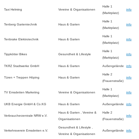
Halle 1
Taxi Helming
Vereine & Organisationen
info
(Marktplatz)
Halle 1
Tenberg Gartentechnik
Haus & Garten
info
(Marktplatz)
Halle 1
Tenbrake Elektrotechnik
Haus & Garten
info
(Marktplatz)
Halle 1
Tippkötter Bikes
Gesundheit & Lifestyle
info
(Marktplatz)
TKRZ Stadtwerke GmbH
Haus & Garten
Außengelände
info
Halle 2
Türen + Treppen Höping
Haus & Garten
info
(Frauenstraße)
Halle 1
TV Emsdetten Marketing
Vereine & Organisationen
info
(Marktplatz)
UKB Energie GmbH & Co.KG
Haus & Garten
Außengelände
info
Haus & Garten , Vereine &
Halle 2
Verbraucherzentrale NRW e.V.
info
Organisationen
(Frauenstraße)
Gesundheit & Lifestyle ,
Verkehrsverein Emsdetten e.V.
Außengelände
info
Vereine & Organisationen