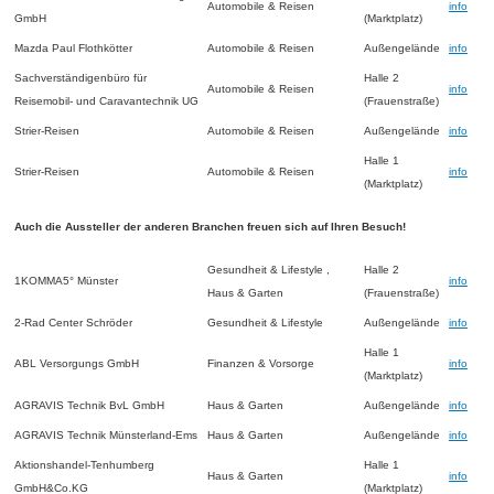
Automobile & Reisen
info
GmbH
(Marktplatz)
Mazda Paul Flothkötter
Automobile & Reisen
Außengelände
info
Sachverständigenbüro für
Halle 2
Automobile & Reisen
info
Reisemobil- und Caravantechnik UG
(Frauenstraße)
Strier-Reisen
Automobile & Reisen
Außengelände
info
Halle 1
Strier-Reisen
Automobile & Reisen
info
(Marktplatz)
Auch die Aussteller der anderen Branchen freuen sich auf Ihren Besuch!
Gesundheit & Lifestyle ,
Halle 2
1KOMMA5° Münster
info
Haus & Garten
(Frauenstraße)
2-Rad Center Schröder
Gesundheit & Lifestyle
Außengelände
info
Halle 1
ABL Versorgungs GmbH
Finanzen & Vorsorge
info
(Marktplatz)
AGRAVIS Technik BvL GmbH
Haus & Garten
Außengelände
info
AGRAVIS Technik Münsterland-Ems
Haus & Garten
Außengelände
info
Aktionshandel-Tenhumberg
Halle 1
Haus & Garten
info
GmbH&Co.KG
(Marktplatz)