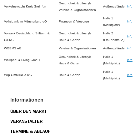
Gesundheit & Lifestyle ,
Verkehrswacht Kreis Steinfurt
Außengelände
info
Vereine & Organisationen
Halle 1
Volksbank im Münsterland eG
Finanzen & Vorsorge
info
(Marktplatz)
Vorwerk Deutschland Stiftung &
Gesundheit & Lifestyle ,
Halle 2
info
Co.KG
Haus & Garten
(Frauenstraße)
WGEMS eG
Vereine & Organisationen
Außengelände
info
Gesundheit & Lifestyle ,
Halle 1
Whirlpool & Living GmbH
info
Haus & Garten
(Marktplatz)
Halle 1
Wilp GmbH&Co.KG
Haus & Garten
info
(Marktplatz)
Informationen
ÜBER DEN MARKT
VERANSTALTER
TERMINE & ABLAUF