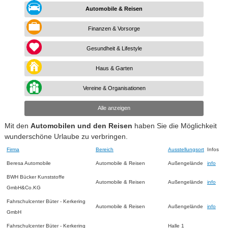
Automobile & Reisen
Finanzen & Vorsorge
Gesundheit & Lifestyle
Haus & Garten
Vereine & Organisationen
Alle anzeigen
Mit den
Automobilen und den Reisen
haben Sie die Möglichkeit
wunderschöne Urlaube zu verbringen.
Firma
Bereich
Ausstellungsort
Infos
Beresa Automobile
Automobile & Reisen
Außengelände
info
BWH Bücker Kunststoffe
Automobile & Reisen
Außengelände
info
GmbH&Co.KG
Fahrschulcenter Büter - Kerkering
Automobile & Reisen
Außengelände
info
GmbH
Fahrschulcenter Büter - Kerkering
Halle 1