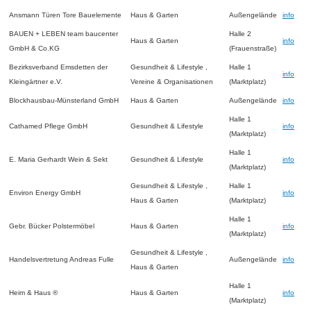
Ansmann Türen Tore Bauelemente
Haus & Garten
Außengelände
info
BAUEN + LEBEN team baucenter
Halle 2
Haus & Garten
info
GmbH & Co.KG
(Frauenstraße)
Bezirksverband Emsdetten der
Gesundheit & Lifestyle ,
Halle 1
info
Kleingärtner e.V.
Vereine & Organisationen
(Marktplatz)
Blockhausbau-Münsterland GmbH
Haus & Garten
Außengelände
info
Halle 1
Cathamed Pflege GmbH
Gesundheit & Lifestyle
info
(Marktplatz)
Halle 1
E. Maria Gerhardt Wein & Sekt
Gesundheit & Lifestyle
info
(Marktplatz)
Gesundheit & Lifestyle ,
Halle 1
Environ Energy GmbH
info
Haus & Garten
(Marktplatz)
Halle 1
Gebr. Bücker Polstermöbel
Haus & Garten
info
(Marktplatz)
Gesundheit & Lifestyle ,
Handelsvertretung Andreas Fulle
Außengelände
info
Haus & Garten
Halle 1
Heim & Haus ®
Haus & Garten
info
(Marktplatz)