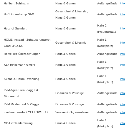
Heribert Sohlmann
Haus & Garten
Außengelände
info
Gesundheit & Lifestyle ,
Hof Linderskamp GbR
Außengelände
info
Haus & Garten
Halle 2
Holzhof Steinfurt
Haus & Garten
info
(Frauenstraße)
HOME Instead - Zuhause umsorgt
Halle 1
Gesundheit & Lifestyle
info
GmbH&Co.KG
(Marktplatz)
HoMe-Tec Überdachungen
Haus & Garten
Außengelände
info
Halle 1
Karl Hinkemann GmbH
Haus & Garten
info
(Marktplatz)
Halle 1
Küche & Raum - Wähning
Haus & Garten
info
(Marktplatz)
LVM Agenturen Plagge &
Finanzen & Vorsorge
Außengelände
info
Middendorf
LVM Middendorf & Plagge
Finanzen & Vorsorge
Außengelände
info
martinum.media / YELLOW BUS
Vereine & Organisationen
Außengelände
info
Halle 1
MB-Einblasdämmung
Haus & Garten
info
(Marktplatz)