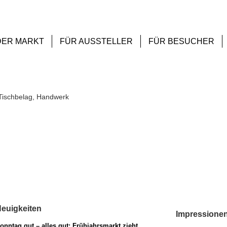
DER MARKT
FÜR AUSSTELLER
FÜR BESUCHER
Tischbelag, Handwerk
euigkeiten
Impressione
onntag gut – alles gut: Frühjahrsmarkt zieht