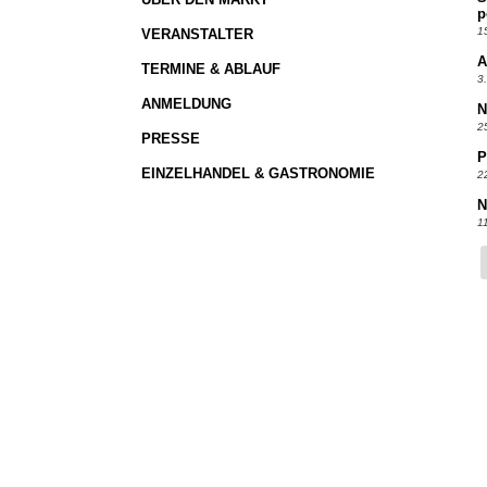
p
1
VERANSTALTER
A
TERMINE & ABLAUF
3
ANMELDUNG
N
2
PRESSE
P
EINZELHANDEL & GASTRONOMIE
2
N
1