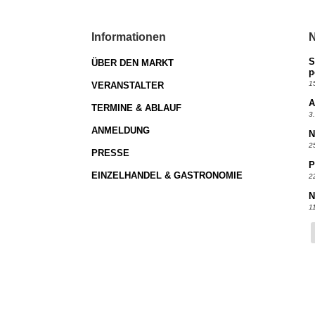
Informationen
N
S
ÜBER DEN MARKT
p
1
VERANSTALTER
A
TERMINE & ABLAUF
3
ANMELDUNG
N
2
PRESSE
P
EINZELHANDEL & GASTRONOMIE
2
N
1